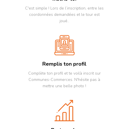
vis
C'est simple ! Lors de l’inscription, entre les
l
coordonnées demandées et le tour est
c
t
joué..
c
i
c
d
L
t
f
m
Remplis ton profil
d
Complète ton profil et te voilà inscrit sur
Communes-Commerces. N'hésite pas à
mettre une belle photo !