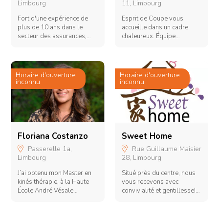
Limbourg
11, Limbourg
Fort d'une expérience de
Esprit de Coupe vous
L
plus de 10 ans dans le
accueille dans un cadre
secteur des assurances,
chaleureux. Équipe
Jehan Sartori a lancé en
dynamique, motivée et
C
2019 son propre bureau
pleine d'idées. Coiffeurs,
S
situé à Dolhain. Nous
créateurs, vous conseiller
l
offrons nos services tant
est notre métier!
A
Horaire d'ouverture
Horaire d'ouverture
pour les particuliers, les
N
inconnu
inconnu
indépendants et les
v
O
entreprises.
à
c
L
L
a
Floriana Costanzo
Sweet Home
t
Passerelle 1a,
Rue Guillaume Maisier
d
Limbourg
28, Limbourg
a
g
J’ai obtenu mon Master en
Situé près du centre, nous
l
kinésithérapie, à la Haute
vous recevons avec
B
l
École André Vésale
convivialité et gentillesse!
Q
(Barbou). Je suis une jeune
Vous cherchez des saveurs
U
PR
kinésithérapeute
asiatiques? C'est chez nous
C
1
passionnée, dynamique et à
qu'il faut venir.
Co