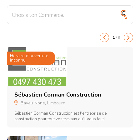
Restaurants & Bars
Santé
1
/
9
Shopping
Transport
Horaire d'ouverture
O
inconnu
Sébastien Corman Construction
Bayau None, Limbourg
Sébastien Corman Construction est l'entreprise de
construction pour tout vos travaux qu'il vous faut!
s