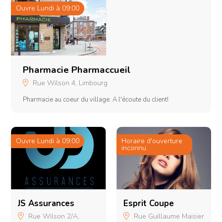
Ouvre Lundi à 09:00
O
1
r
Pharmacie Pharmaccueil
Rue Wilson 4, Limbourg
Pharmacie au coeur du village. A l'écoute du client!
Ouvre Lundi à 09:00
Horaire d'ouverture
inconnu
H
i
JS Assurances
Esprit Coupe
Rue Wilson 2/A,
Rue Guillaume Maisier