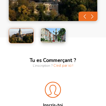
t
d
é
p
a
c
p
in
pé
c
p
e
o
n
Tu es Commerçant ?
c
C’est par ici !
L’inscription ?
r
c
s
v
a
c
s
n
t
Inscris-toi
do