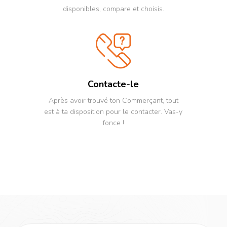
d
disponibles, compare et choisis.
m
f
t
e
a
p
p
a
Contacte-le
c
l
Après avoir trouvé ton Commerçant, tout
c
est à ta disposition pour le contacter. Vas-y
C
fonce !
t
p
l
t
l
l
o
p
s
p
V