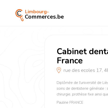
Limbourg-
Commerces.be
Cabinet dent
France
rue des ecoles 17, 
Diplômée de l'université de Lièg
soins de dentisterie générale : s
chirurgie, prothèse fixe ainsi q
Pauline FRANCE