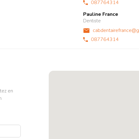
087764314
Pauline France
Dentiste
cabdentairefrance@g
087764314
tez en
n