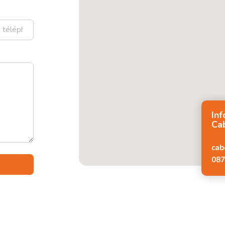
In
Cab
cab
087