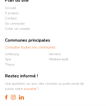
Plan du site
Accueil
À propos
Contact
Se connecter
Créer un compte
Communes principales
Consulter toutes les communes
Limbourg
Verviers
Spa
Welkenraedt
Theux
Restez informé !
Une question, un avis, des conseils ou juste envie de
suivre notre
actualité
?