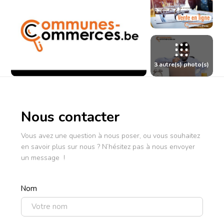
3 autre(s) photo(s)
Photo
Photo
Photo
3}
4}
5}
Nous contacter
Vous avez une question à nous poser, ou vous souhaitez
en savoir plus sur nous ? N’hésitez pas à nous envoyer
un message !
Nom