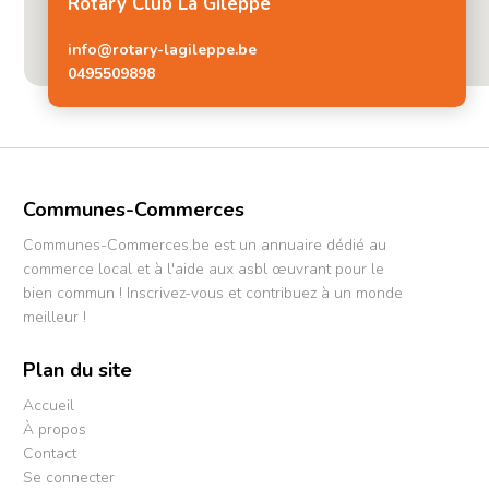
Rotary Club La Gileppe
info@rotary-lagileppe.be
0495509898
Communes-Commerces
Communes-Commerces.be est un annuaire dédié au
commerce local et à l'aide aux asbl œuvrant pour le
bien commun ! Inscrivez-vous et contribuez à un monde
meilleur !
Plan du site
Accueil
À propos
Contact
Se connecter