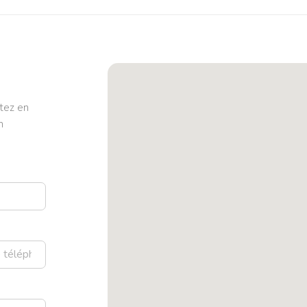
tez en
n