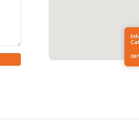
In
Ca
087