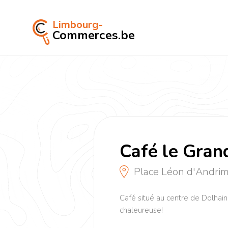
Limbourg-
Commerces.be
Café le Gra
Place Léon d'Andri
Café situé au centre de Dolhain
chaleureuse!